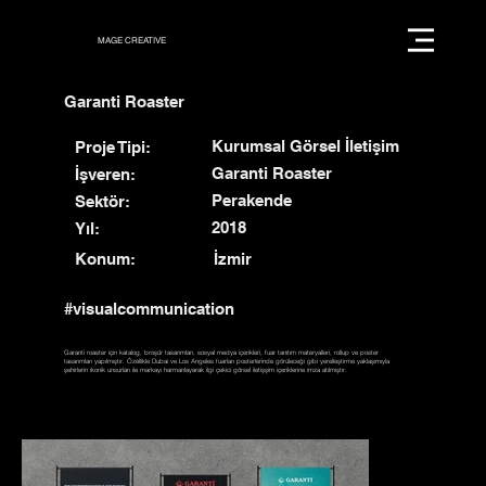
MAGE CREATIVE
Garanti Roaster
Kurumsal Görsel İletişim
Proje Tipi:
Garanti Roaster
İşveren:
Perakende
Sektör:
2018
Yıl:
İzmir
Konum:
#visualcommunication
Garanti roaster için katalog, broşür tasarımları, sosyal medya içerikleri, fuar tanıtım materyalleri, rollup ve poster
tasarımları yapılmıştır. Özellikle Dubai ve Los Angeles fuarları posterlerinde görüleceği gibi yerelleştirme yaklaşımıyla
şehirlerin ikonik unsurları ile markayı harmanlayarak ilgi çekici görsel iletişşim içeriklerine imza atılmıştır.