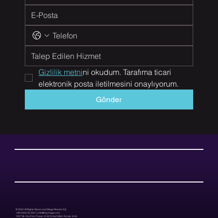
Gizlilik metni
ni okudum. Tarafıma ticari 
elektronik posta iletilmesini onaylıyorum.
Gönder
© 2024 All Rights Reserved | Mage Reklam A.Ş.
+90 5400 35 2021 |
info@heymage.com
1557 Sk. No:2 İnci Tower, D:42 Çınarlı Mah. Konak, İzmir.