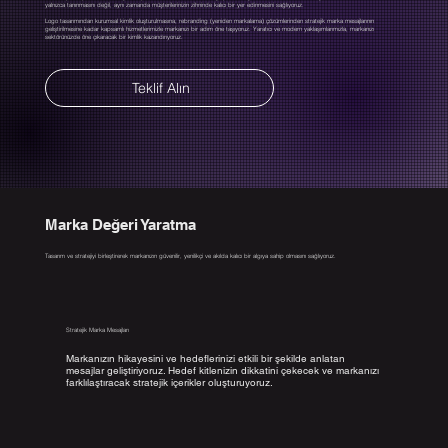
yalnızca tanınmasını değil, aynı zamanda müşterilerinizin zihninde kalıcı bir yer edinmesini sağlıyoruz.
Logo tasarımından kurumsal kimlik oluşturulmasına, rebranding (yeniden markalama) çözümlerinden stratejik marka mesajlarının
geliştirilmesine kadar kapsamlı hizmetlerimizle markanızı bir adım öne taşıyoruz. Yaratıcı ve modern yaklaşımlarımızla, markanızı
sektörünüzde öne çıkaracak bir kimlik kazandırıyoruz.
Teklif Alın
Marka Değeri Yaratma
Tasarım ve stratejiyi birleştirerek markanızın güvenilir, yenilikçi ve akılda kalıcı bir algıya sahip olmasını sağlıyoruz.
Stratejik Marka Mesajları
Markanızın hikayesini ve hedeflerinizi etkili bir şekilde anlatan
mesajlar geliştiriyoruz. Hedef kitlenizin dikkatini çekecek ve markanızı
farklılaştıracak stratejik içerikler oluşturuyoruz.