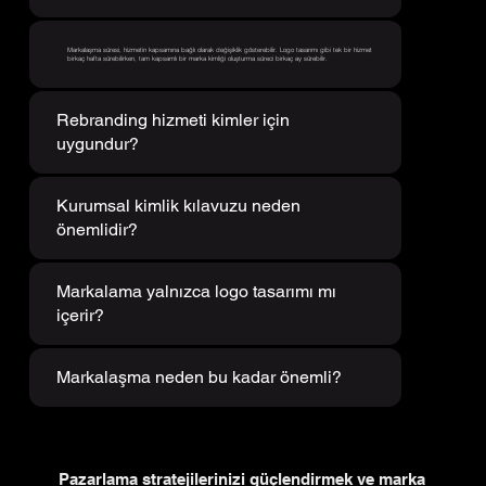
Markalaşma süresi, hizmetin kapsamına bağlı olarak değişiklik gösterebilir. Logo tasarımı gibi tek bir hizmet
birkaç hafta sürebilirken, tam kapsamlı bir marka kimliği oluşturma süreci birkaç ay sürebilir.
Rebranding hizmeti kimler için
uygundur?
Kurumsal kimlik kılavuzu neden
önemlidir?
Markalama yalnızca logo tasarımı mı
içerir?
Markalaşma neden bu kadar önemli?
Pazarlama stratejilerinizi güçlendirmek ve marka