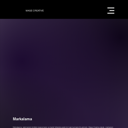
MAGE CREATIVE
Markalama
Markalaşma, işletmenizin kimliğini oluşturmanın ve hedef kitlenizle güçlü bir bağ kurmanın ilk adımıdır. Mage Creative olarak, markanızın