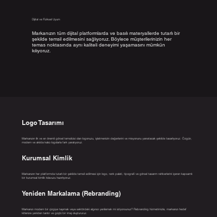
Dijital ve Fiziksel Uyum
Markanızın tüm dijital platformlarda ve basılı materyallerde tutarlı bir
şekilde temsil edilmesini sağlıyoruz. Böylece müşterilerinizin her
temas noktasında aynı kaliteli deneyimi yaşamasını mümkün
kılıyoruz.
Logo Tasarımı
Markanızın ilk ve en önemli görsel temsilcisi olan logonuzu, işletmenizin değerlerini ve misyonunu yansıtacak şekilde tasarlıyoruz. Özgün,
modern ve akılda kalıcı logolarla fark yaratıyoruz.
Kurumsal Kimlik
Markanızın her platformda tutarlı bir şekilde temsil edilmesi için logo, renk paleti, tipografi ve görsel tasarım rehberlerini içeren kapsamlı
bir kurumsal kimlik kılavuzu hazırlıyoruz.
Yeniden Markalama (Rebranding)
Markanızı modern bir çizgiye taşımak veya sektördeki algınızı yenilemek mi istiyorsunuz? Rebranding hizmetimizle, markanızı hedef
kitlenize yeniden tanıtır ve güçlü bir imaj oluştururuz.