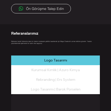
Ön Görüşme Talep Edin
Referanslarımız
Markanızı hedef kitlenizde kalıcı bir izlenim bırakacak şekilde tasarlamak için Mage Creative’in uzman ekibine güvenin. Yaratıcı
çözümlerimizle işletmenizi bir adım öne taşıyoruz.
Logo Tasarımı
Kurumsal Kimlik | Azuro Kimya
Rebranding | Ers System
Logo Tasarımı | Barok Porselen